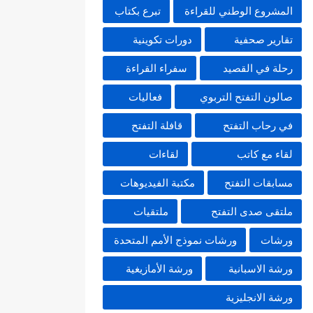
المشروع الوطني للقراءة
تبرع بكتاب
تقارير صحفية
دورات تكوينية
رحلة في القصيد
سفراء القراءة
صالون التفتح التربوي
فعاليات
في رحاب التفتح
قافلة التفتح
لقاء مع كاتب
لقاءات
مسابقات التفتح
مكتبة الفيديوهات
ملتقى صدى التفتح
ملتقيات
ورشات
ورشات نموذج الأمم المتحدة
ورشة الاسبانية
ورشة الأمازيغية
ورشة الانجليزية