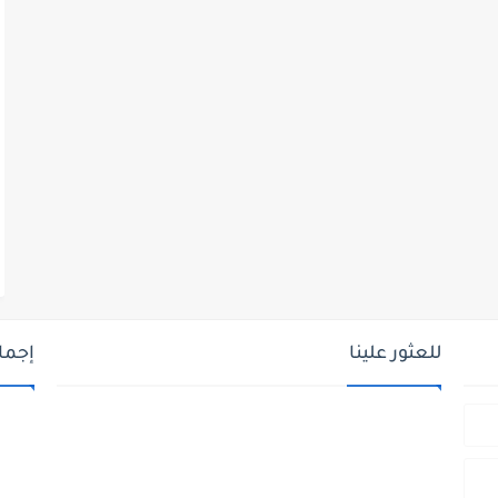
للعثور علينا
إجما