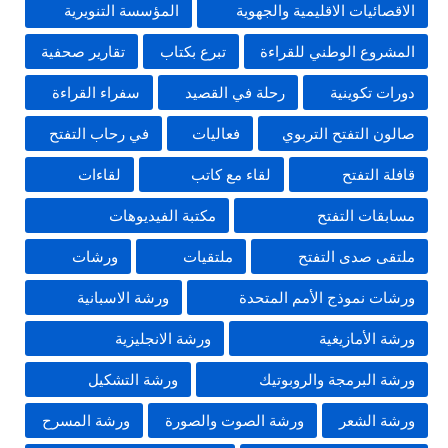
الاقصائيات الاقليمية والجهوية
المؤسسة التنويرية
المشروع الوطني للقراءة
تبرع بكتاب
تقارير صحفية
دورات تكوينية
رحلة في القصيد
سفراء القراءة
صالون التفتح التربوي
فعاليات
في رحاب التفتح
قافلة التفتح
لقاء مع كاتب
لقاءات
مسابقات التفتح
مكتبة الفيديوهات
ملتقى صدى التفتح
ملتقيات
ورشات
ورشات نموذج الأمم المتحدة
ورشة الاسبانية
ورشة الأمازيغية
ورشة الانجليزية
ورشة البرمجة والروبوتيك
ورشة التشكيل
ورشة الشعر
ورشة الصوت والصورة
ورشة المسرح