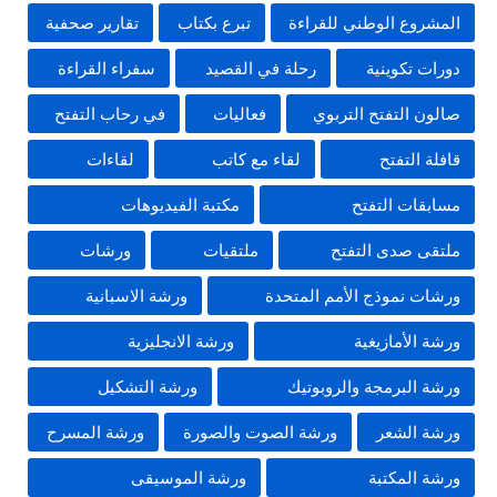
المشروع الوطني للقراءة
تبرع بكتاب
تقارير صحفية
دورات تكوينية
رحلة في القصيد
سفراء القراءة
صالون التفتح التربوي
فعاليات
في رحاب التفتح
قافلة التفتح
لقاء مع كاتب
لقاءات
مسابقات التفتح
مكتبة الفيديوهات
ملتقى صدى التفتح
ملتقيات
ورشات
ورشات نموذج الأمم المتحدة
ورشة الاسبانية
ورشة الأمازيغية
ورشة الانجليزية
ورشة البرمجة والروبوتيك
ورشة التشكيل
ورشة الشعر
ورشة الصوت والصورة
ورشة المسرح
ورشة المكتبة
ورشة الموسيقى