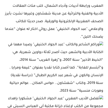
المغرب ورابطة أديبات وأدباء الشمال، كتب مئات المقالات
الأدبية والفنية والتراثية عن مدينة شفشاون وغيرها نشرت بأبرز
الصحف المغربية الإلكترونية والورقية. صدر حديثا للكاتب
والإعلامي "عبد الجواد الخنيفي" عمل روائي اختار له عنوان “عندما
يضحك الليل”.
وراكم الشاعر والكاتب "عبد الجواد الخنيفي" رصيدا مهما في
الكتابة الأدبية والشعر، حيث أصدر ثلاثة دواوين شعرية، هي:
“الخيط الأخير” سنة 2007، و”زهرة الغريب” سنة 2014،
و”أبتسم للغابة”. كما أصدر كتابا نقديا بعنوان “غيمة ومرايا..
الإنسان والكون في شعر عبد الكريم الطبال” (دراسة نقدية)
سنة 2019، وكتاب “شفشاون.. حواس المكان.. عوالم حياتية
وهويات منسية” سنة 2023.
تفضل الأديب المغربي "عبد الجواد الخنيفي" مشكورا بإهداء
مجموعة من الكتب لإغناء خزانة مكتبة أبي العباس السبتي في